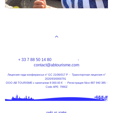
+ 33 7 88 50 14 80 -
contact@abtourisme.com
Лицензия гида-конферансье n° GC 21/06/017 P - Транспортная лицензия n°
2020/93/0000791
ООО AB TOURISME с капиталом 8 000.00 € - Регистрация Nice 887 940 385 -
Code APE: 7990Z
сайт от vigbo