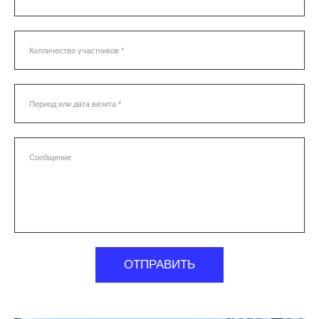
Колличество участников *
Период или дата визита *
Сообщение
ОТПРАВИТЬ