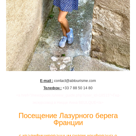
E-mail :
contact@abtourisme.com
Телефон :
+33 7 88 50 14 80
<a href="//needguide.ru/view_guide.php?user_id=18515">Гид-
экскурсовод в Ницце Aнна BEULQUE</a>
Посещение Лазурного берега
Франции
с квалифицированным гидом-конферансье