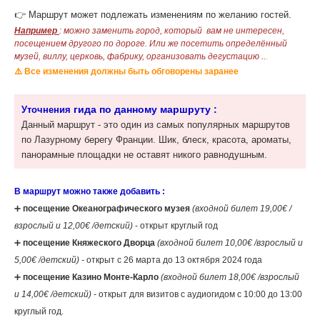
👉 Маршрут может подлежать изменениям по желанию гостей.
Например
: можно заменить город, который вам не интересен,
посещением другого по дороге. Или же посетить определённый
музей, виллу, церковь, фабрику, организовать дегустацию ..
.
⚠️ Все изменения должны быть обговорены заранее
гида по данному маршруту :
Уточнения
Данный маршрут - это один из самых популярных маршрутов
по Лазурному берегу Франции. Шик, блеск, красота, ароматы,
панорамные площадки не оставят никого равнодушным.
В маршрут можно также добавить :
‌➕
посещение Океанографического музея
(входной билет 19,00€ /
взрослый и 12,00€ /детский)
- открыт круглый год
➕
посещение Княжеского Дворца
(входной билет 10,00€ /взрослый и
5,00€ /детский) -
открыт с 26 марта до 13 октября 2024 года
➕
посещение Казино Монте-Карло
(входной билет 18,00€ /взрослый
и 14,00€ /детский)
- открыт для визитов с аудиогидом с 10:00 до 13:00
круглый год.