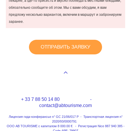
пекарне, а где-то присесть и вкусно пообедать местными блюдами,
обязательно сообщите об этом. Мы с вами обсудим, я вам
предложу несколько вариантов, включим в маршрут и забронируем
заранее.
ОТПРАВИТЬ ЗАЯВКУ
+ 33 7 88 50 14 80 -
contact@abtourisme.com
Лицензия гида-конферансье n° GC 21/06/017 P - Транспортная лицензия n°
2020/93/0000791
ООО AB TOURISME с капиталом 8 000.00 € - Регистрация Nice 887 940 385 -
Code APE: 7990Z