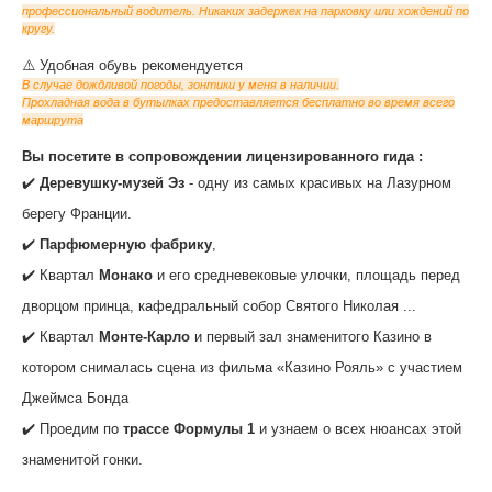
профессиональный водитель. Никаких задержек на парковку или хождений по
кругу.
‌⚠️ Удобная обувь рекомендуется
В случае дождливой погоды, зонтики у меня в наличии.
Прохладная вода в бутылках предоставляется бесплатно во время всего
маршрута
‌‌Вы посетите в сопровождении лицензированного гида :
✔️
Деревушку-музей Эз
- одну из самых красивых на Лазурном
берегу Франции.
✔️
Парфюмерную фабрику
,
✔️ Квартал
Монако
и его средневековые улочки, площадь перед
дворцом принца, кафедральный собор Святого Николая ...
✔️ Квартал
Монте-Карло
и первый зал знаменитого Казино в
котором снималась сцена из фильма «Казино Рояль» с участием
Джеймса Бонда
✔️ Проедим по
трассе Формулы 1
и узнаем о всех нюансах этой
знаменитой гонки.