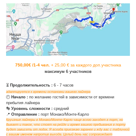
750,00€ /1-4 чел.
+ 25,00 € за каждого доп.участника
максимум 6 участников
⏳
Продолжительность :
6 - 7 часов
адаптируется к времени остановки вашего лайнера
‌🕘
Начало :
по желанию гостей в зависимости от времени
прибытия лайнера
‌👣
Уровень сложности :
средний
‌📍
Отправление :
порт Монако/Монте-Карло
Круизные лайнеры в Монако/Монте-Карло чаще всего заходят в порт, но
бывает и такое, что стоят на рейде и время вашего пребывания в порту
будет зависеть от лодок. Я всегда приезжаю заранее и жду вас с табличкой
с вашим именем напротив выхода. Целый день нас сопровождает