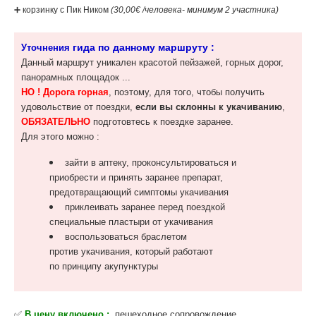
‌➕ корзинку с Пик Ником
(30,00€ /человека- минимум 2 участника)
гида по данному маршруту :
Уточнения
Данный маршрут уникален красотой пейзажей, горных дорог,
панорамных площадок ...
НО ! Дорога горная
, поэтому, для того, чтобы получить
удовольствие от поездки,
если вы склонны к укачиванию
,
ОБЯЗАТЕЛЬНО
подготовтесь к поездке заранее.
Для этого можно :
зайти в аптеку, проконсультироваться и
приобрести и принять заранее препарат,
предотвращающий симптомы укачивания
приклеивать заранее перед поездкой
специальные пластыри от укачивания
воспользоваться браслетом
против укачивания, который работают
по принципу акупунктуры
✅
В цену включено :
пешеходное сопровождение