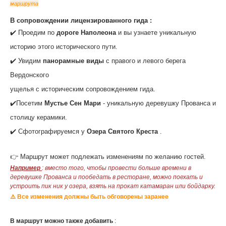
маршрута
В сопровождении лицензированного гида :
✔️ Проедим по
дороге Наполеона
и вы узнаете уникальную
историю этого исторического пути.
✔️ Увидим
панорамные виды
с правого и левого берега
Вердонского
ущелья с историческим сопровождением гида.
✔️Посетим
Мустье Сен Мари
- уникальную деревушку Прованса и
столицу керамики.
✔️ Сфотографируемся у
Озера Святого Креста
.
👉 Маршрут может подлежать изменениям по желанию гостей.
Например
: вместо того, чтобы провести больше времени в
деревушке Прованса и пообедать в ресторане, можно поехать и
устроить пик ник у озера, взять на прокат катамаран или бойдарку.
⚠️ Все изменения должны быть обговорены заранее
‌В маршрут можно также добавить
: