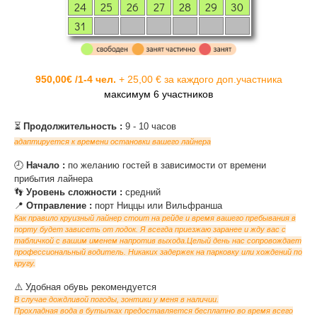
24
25
26
27
28
29
30
31
950,00€ /1-4 чел.
+ 25,00 € за каждого доп.участника
максимум 6 участников
⏳
Продолжительность :
9 - 10 часов
адаптируется к времени остановки вашего лайнера
‌🕘
Начало :
по желанию гостей в зависимости от времени
прибытия лайнера
‌👣
Уровень сложности :
средний
‌📍
Отправление :
порт Ниццы или Вильфранша
Как правило круизный лайнер стоит на рейде и время вашего пребывания в
порту будет зависеть от лодок. Я всегда приезжаю заранее и жду вас с
табличкой с вашим именем напротив выхода.Целый день нас сопровождает
профессиональный водитель. Никаких задержек на парковку или хождений по
кругу.
‌⚠️ Удобная обувь рекомендуется
В случае дождливой погоды, зонтики у меня в наличии.
Прохладная вода в бутылках предоставляется бесплатно во время всего