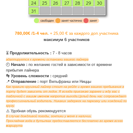
24
25
26
27
28
29
30
31
780,00€ /1-4 чел.
+ 25,00 € за каждого доп.участника
максимум 6 участников
⏳
Продолжительность :
7 - 8 часов
адаптируется к времени остановки вашего лайнера
‌🕘
Начало :
по желанию гостей в зависимости от времени
прибытия лайнера
‌👣
Уровень сложности :
средний
‌📍
Отправление :
порт Вильфранш или Ниццы
Как правило круизный лайнер стоит на рейде и время вашего пребывания в
порту будет зависеть от лодок. Я всегда приезжаю заранее и жду вас с
табличкой с вашим именем напротив выхода.Целый день нас сопровождает
профессиональный водитель. Никаких задержек на парковку или хождений по
кругу.
‌⚠️ Удобная обувь рекомендуется
В случае дождливой погоды, зонтики у меня в наличии.
Прохладная вода в бутылках предоставляется бесплатно во время всего
маршрута