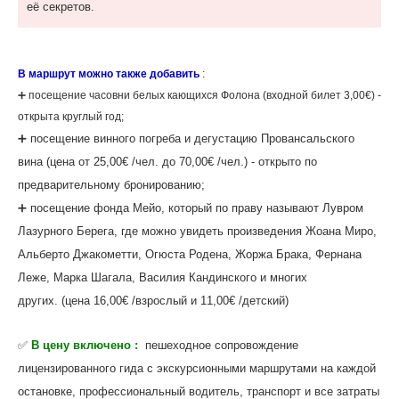
её секретов.
В маршрут можно также добавить
:
‌➕ посещение часовни белых кающихся Фолона (входной билет 3,00€) -
открыта круглый год;
➕ посещение винного погреба и дегустацию Провансальского
вина (цена от 25,00€ /чел. до 70,00€ /чел.) - открыто по
предварительному бронированию;
➕ посещение фонда Мейо, который по праву называют Лувром
Лазурного Берега, где можно увидеть произведения Жоана Миро,
Альберто Джакометти, Огюста Родена, Жоржа Брака, Фернана
Леже, Марка Шагала, Василия Кандинского и многих
других. (цена 16,00€ /взрослый и 11,00€ /детский)
✅
В цену включено :
пешеходное сопровождение
лицензированного гида с экскурсионными маршрутами на каждой
остановке, профессиональный водитель, транспорт и все затраты