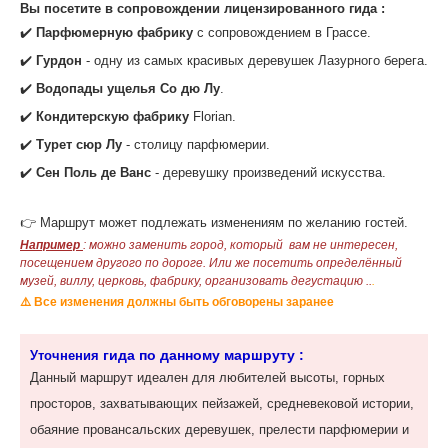
‌‌Вы посетите в сопровождении лицензированного гида :
✔️
Парфюмерную фабрику
с сопровождением в Грассе.
✔️
Гурдон
- одну из самых красивых деревушек Лазурного берега.
✔️
Водопады ущелья Со дю Лу
.
✔️
Кондитерскую фабрику
Florian.
✔️
Турет сюр Лу
- столицу парфюмерии.
✔️
Сен Поль де Ванс
- деревушку произведений искусства.
👉 Маршрут может подлежать изменениям по желанию гостей.
Например
: можно заменить город, который вам не интересен,
посещением другого по дороге. Или же посетить определённый
музей, виллу, церковь, фабрику, организовать дегустацию ..
.
⚠️ Все изменения должны быть обговорены заранее
гида по данному маршруту :
Уточнения
Данный маршрут идеален для любителей высоты, горных
просторов, захватывающих пейзажей, средневековой истории,
обаяние провансальских деревушек, прелести парфюмерии и