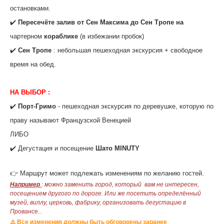
остановками.
‌✔️
Пересечёте залив от Сен Максима до Сен Тропе на
чартерном
кораблике
(в избежании пробок)
✔️
Сен Тропе
: небольшая пешеходная экскурсия + свободное
время на обед.
НА ВЫБОР :
✔️
Порт-Гримо
- пешеходная экскурсия по деревушке, которую по
праву называют Французской Венецией
ЛИБО
✔️ Дегустация и посещение
Шато MINUTY
👉 Маршрут может подлежать изменениям по желанию гостей.
Например
: можно заменить город, который вам не интересен,
посещением другого по дороге. Или же посетить определённый
музей, виллу, церковь, фабрику, организовать дегустацию в
Провансе..
.
⚠️ Все изменения должны быть обговорены заранее