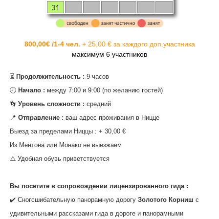
31
800,00€ /1-4 чел.
+ 25,00 € за каждого доп.участника
максимум 6 участников
⏳
Продолжительность :
9 часов
‌🕘
Начало :
между 7:00 и 9:00 (по желанию гостей)
‌👣
Уровень сложности :
средний
‌📍
Отправление :
ваш адрес проживания в Ницце
Выезд за пределами Ниццы : + 30,00 €
Из Ментона или Монако не выезжаем
‌⚠️ Удобная обувь приветствуется
‌‌Вы посетите в сопровождении лицензированного гида :
‌✔️ Сногсшибательную панорамную дорогу
Золотого Корниш
с
удивительными рассказами гида в дороге и панорамными