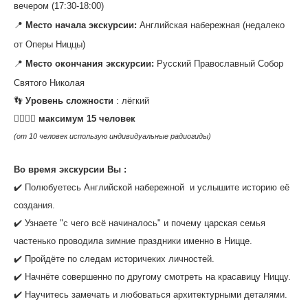
вечером (17:30-18:00)
📍
Место начала экскурсии:
Английская набережная (недалеко
от Оперы Ниццы)
📍
Место окончания экскурсии:
Русский Православный Собор
Святого Николая
‌👣
Уровень сложности
: лёгкий
‌🙍‍♀️🙎‍♂️
максимум 15 человек
(от 10 человек использую индивидуальные радиогиды)
‌Во время экскурсии Вы :
✔️ Полюбуетесь Английской набережной и услышите историю её
создания.
✔️ Узнаете "с чего всё начиналось" и почему царская семья
частенько проводила зимние праздники именно в Ницце.
✔️ Пройдёте по следам историчеких личностей.
✔️ Начнёте совершенно по другому смотреть на красавицу Ниццу.
✔️ Научитесь замечать и любоваться архитектурными деталями.