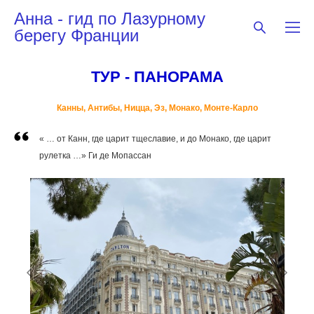
Анна - гид по Лазурному
берегу Франции
ТУР - ПАНОРАМА
Канны, Антибы, Ницца, Эз, Монако, Moнте-Карло
« … от Канн, где царит тщеславие, и до Монако, где царит
рулетка …» Ги де Мопассан