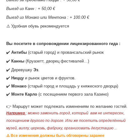
Выезд из Канн : + 50,00 €
Выезд из Монако или Ментона : + 100.00 €
‌⚠️ Удобная обувь рекомендуется
‌‌Вы посетите в сопровождении лицензированного гида :
✔️
Антибы
(старый город) и провансальский рынок
✔️
Канны
(Круазетт, дворец фестивалей…)
‌‌✔️ Деревушку
Эз
.
✔️
Ниццу
и рынок цветов и фруктов.
‌✔️
Монако
(старый город и площадь у княжеского дворца)
‌✔️
Монте Карло
(с посещением первого зала Казино)
👉 Маршрут может подлежать изменениям по желанию гостей.
Например
: можно заменить город, который вам не интересен,
посещением другого по дороге. Или же посетить определённый
музей, виллу, церковь, фабрику, организовать дегустацию ..
.
⚠️ Все изменения должны быть обговорены заранее