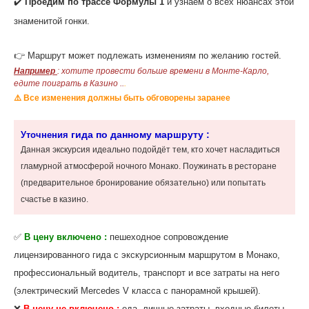
✔️
Проедим по трассе Формулы 1
и узнаем о всех нюансах этой
знаменитой гонки.
👉 Маршрут может подлежать изменениям по желанию гостей.
Например
: хотите провести больше времени в Монте-Карло,
едите поиграть в Казино ..
.
⚠️ Все изменения должны быть обговорены заранее
гида по данному маршруту :
Уточнения
Данная экскурсия идеально подойдёт тем, кто хочет насладиться
гламурной атмосферой ночного Монако. Поужинать в ресторане
(предварительное бронирование обязательно) или попытать
счастье в казино.
✅
В цену включено :
пешеходное сопровождение
лицензированного гида с экскурсионным маршрутом в Монако,
профессиональный водитель, транспорт и все затраты на него
(электрический Mercedes V класса с панорамной крышей).
❌
В цену не включено :
еда, личные затраты, входные билеты ...