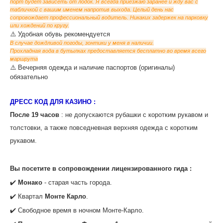
порт будет зависеть от лодок. Я всегда приезжаю заранее и жду вас с
табличкой с вашим именем напротив выхода. Целый день нас
сопровождает профессиональный водитель. Никаких задержек на парковку
или хождений по кругу.
‌⚠️ Удобная обувь рекомендуется
В случае дождливой погоды, зонтики у меня в наличии.
Прохладная вода в бутылках предоставляется бесплатно во время всего
маршрута
‌⚠️ Вечерняя одежда и наличие паспортов (оригиналы)
обязательно
ДРЕСС КОД ДЛЯ КАЗИНО :
После 19 часов
: не допускаются рубашки с коротким рукавом и
толстовки, а также повседневная верхняя одежда с коротким
рукавом.
‌‌Вы посетите в сопровождении лицензированного гида :
✔️
Монако
- старая часть города.
✔️ Квартал
Монте Карло
.
‌✔️ Свободное время в ночном Монте-Карло.