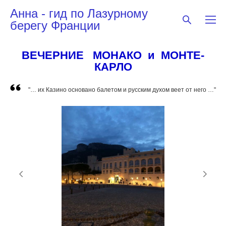
Анна - гид по Лазурному
берегу Франции
ВЕЧЕРНИЕ МОНАКО и МОНТЕ-
КАРЛО
"… их Казино основано балетом и русским духом веет от него …"