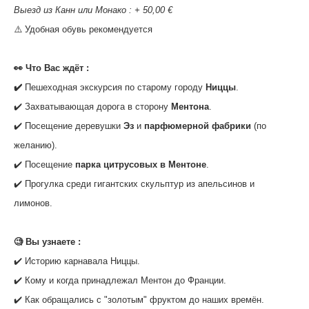
Выезд из Канн или Монако : + 50,00 €
‌⚠️ Удобная обувь рекомендуется
‌‌‌👀 Что Вас ждёт :
✔️
Пешеходная экскурсия по старому городу
Ниццы
.
✔️ Захватывающая дорога в сторону
Ментона
.
‌✔️ Посещение деревушки
Эз
и
парфюмерной фабрики
(по
желанию).
‌✔️ Посещение
парка цитрусовых в Ментоне
.
✔️ Прогулка среди гигантских скульптур из апельсинов и
лимонов.
‌🧐 Вы узнаете :
✔️ Историю карнавала Ниццы.
‌✔️ Кому и когда принадлежал Ментон до Франции.
‌✔️ Как обращались с "золотым" фруктом до наших времён.