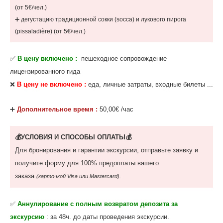
(от 5€/чел.)
➕ дегустацию традиционной сокки (socca) и лукового пирога
(pissaladière) (от 5€/чел.)
✅
В цену включено :
пешеходное сопровождение
лицензированного гида
❌
В цену не включено :
еда, личные затраты, входные билеты ...
‌➕
Дополнительное время :
50,00€ /час
💰УСЛОВИЯ И СПОСОБЫ ОПЛАТЫ💰
Для бронирования и гарантии экскурсии, отправьте заявку и
получите форму для 100% предоплаты вашего
заказа
(карточкой Visa или Mastercard).
✅
Аннулирование с полным возвратом депозита
за
экскурсию
: за 48ч. до даты проведения экскурсии.