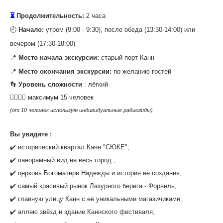
⏳
Продолжительность:
2 часа
‌🕘
Начало:
утром (9:00 - 9:30), после обеда (13:30-14:00) или
вечером (17:30-18:00)
📍
Место начала экскурсии:
старый порт Канн
📍
Место окончания экскурсии:
по желанию гостей
‌👣
Уровень сложности
: лёгкий
‌🙍‍♀️🙎‍♂️ максимум 15 человек
(от 10 человек использую индивидуальные радиогиды)
‌Вы увидите :
✔️ исторический квартал Канн "СЮКЕ";
✔️ панорамный вид на весь город ;
✔️ церковь Богоматери Надежды и история её создания;
✔️ самый красивый рынок Лазурного берега - Форвиль;
✔️ главную улицу Канн с её уникальными магазичиками;
✔️ аллею звёзд и здание Каннского фестиваля;